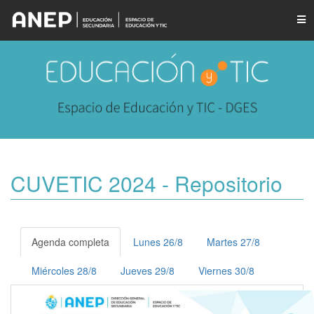
CUVETIC 2024 - Repositorio
Agenda completa
Lunes 26/8
Martes 27/8
Miércoles 28/8
Jueves 29/8
Viernes 30/8